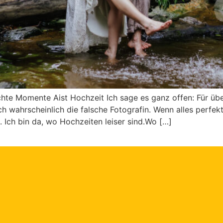
Echte Momente Aist Hochzeit Ich sage es ganz offen: Für ü
 wahrscheinlich die falsche Fotografin. Wenn alles perfekt
. Ich bin da, wo Hochzeiten leiser sind.Wo […]