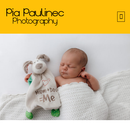
PIA
VORHE