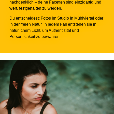
nachdenklich – deine Facetten sind einzigartig und
wert, festgehalten zu werden.
Du entscheidest: Fotos im Studio in Mühlviertel oder
in der freien Natur. In jedem Fall entstehen sie in
natürlichem Licht, um Authentizität und
Persönlichkeit zu bewahren.